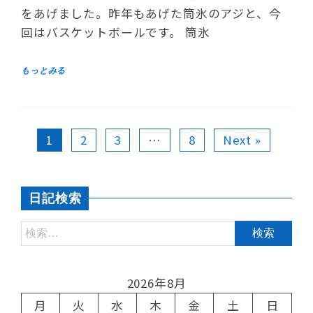
をあげました。昨年もあげた筒氷のアジと、今
回はバスケットボールです。 筒氷
1
2
3
…
8
Next »
日記検索
2026年8月
月
火
水
木
金
土
日