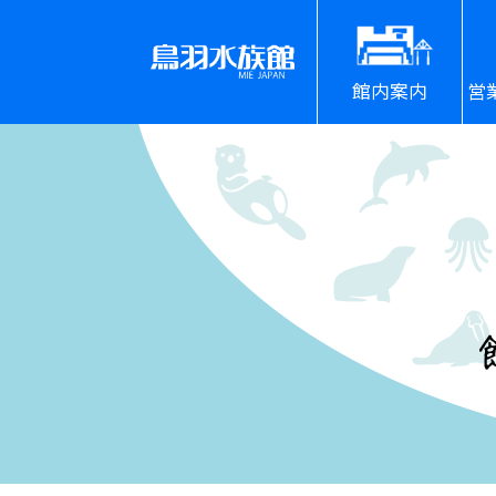
館内案内
営