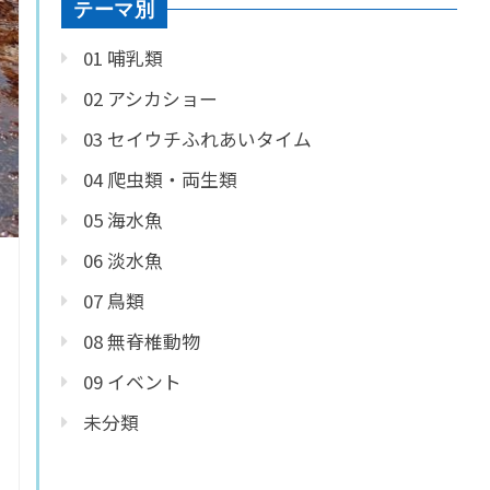
テーマ別
01 哺乳類
02 アシカショー
03 セイウチふれあいタイム
04 爬虫類・両生類
05 海水魚
06 淡水魚
07 鳥類
08 無脊椎動物
09 イベント
未分類