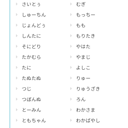
さいとぅ
むぎ
しゅーちん
もっちー
じょんどぅ
もも
しんたに
もりたき
そにどり
やはた
たかむら
やまじ
たに
よしこ
たぬたぬ
りゅー
つじ
りゅうざき
つぼんぬ
ろん
とーみん
わかさま
ともちゃん
わかばやし