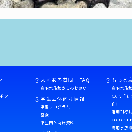
ン
よくある質問 FAQ
もっと
鳥羽水族館からのお願い
鳥羽水族館
ポン
CATV「
学生団体向け情報
作）
学習プログラム
様
定期刊行
昼食
TOBA SU
学生団体向け資料
鳥羽水族