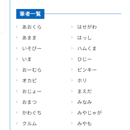
筆者一覧
あおくら
はせがわ
あまま
はっし
いそぴー
ハムくま
いま
ひじー
おーむら
ピンキー
オカピ
ホリ
おじょー
まえだ
おまつ
みなみ
かわぐち
みやじゃが
クルム
みやも