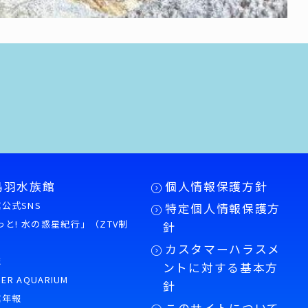
鳥羽水族館
個人情報保護方針
公式SNS
特定個人情報保護方
もっと! 水の惑星紀行」（ZTV制
針
カスタマーハラスメ
誌
ントに対する基本方
PER AQUARIUM
針
館年報