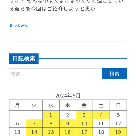
うか？ そんな中まだまだまったりと過ごしてい
る彼らを今回はご紹介しようと思い
日記検索
2024年5月
月
火
水
木
金
土
日
1
2
3
4
5
6
7
8
9
10
11
12
13
14
15
16
17
18
19