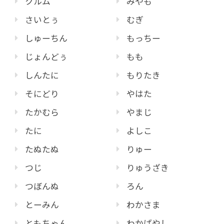
クルム
みやも
さいとぅ
むぎ
しゅーちん
もっちー
じょんどぅ
もも
しんたに
もりたき
そにどり
やはた
たかむら
やまじ
たに
よしこ
たぬたぬ
りゅー
つじ
りゅうざき
つぼんぬ
ろん
とーみん
わかさま
ともちゃん
わかばやし