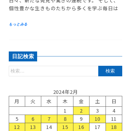
日々、新たな発見や驚きの連続です。 そして、
個性豊かな生きものたちから多くを学ぶ毎日は
日記検索
2024年2月
月
火
水
木
金
土
日
1
2
3
4
5
6
7
8
9
10
11
12
13
14
15
16
17
18