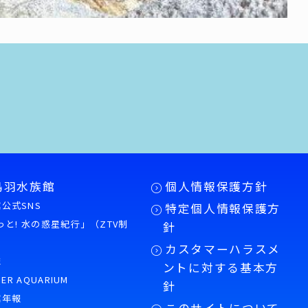
鳥羽水族館
個人情報保護方針
公式SNS
特定個人情報保護方
もっと! 水の惑星紀行」（ZTV制
針
カスタマーハラスメ
誌
ントに対する基本方
PER AQUARIUM
針
館年報