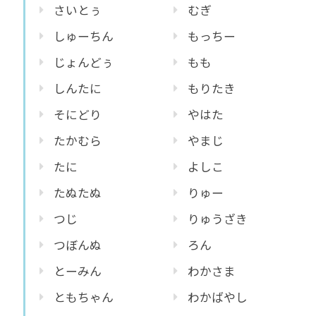
さいとぅ
むぎ
しゅーちん
もっちー
じょんどぅ
もも
しんたに
もりたき
そにどり
やはた
たかむら
やまじ
たに
よしこ
たぬたぬ
りゅー
つじ
りゅうざき
つぼんぬ
ろん
とーみん
わかさま
ともちゃん
わかばやし