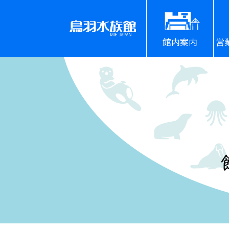
館内案内
営