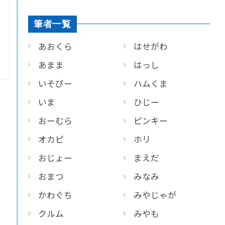
筆者一覧
あおくら
はせがわ
あまま
はっし
いそぴー
ハムくま
いま
ひじー
おーむら
ピンキー
オカピ
ホリ
おじょー
まえだ
おまつ
みなみ
かわぐち
みやじゃが
クルム
みやも