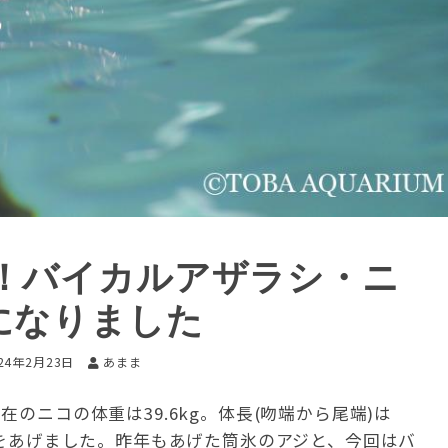
！バイカルアザラシ・ニ
になりました
24年2月23日
あまま
のニコの体重は39.6kg。体長(吻端から尾端)は
ントをあげました。昨年もあげた筒氷のアジと、今回はバ