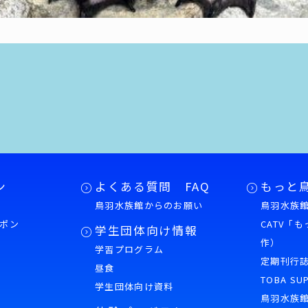
ン
よくある質問 FAQ
もっと
鳥羽水族館からのお願い
鳥羽水族館
ポン
CATV「
学生団体向け情報
作）
学習プログラム
様
定期刊行
昼食
TOBA SU
学生団体向け資料
鳥羽水族