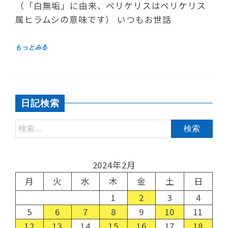
（「白無垢」に由来、ペリケリスはペリケリス
属ヒラムシの意味です） いつもお世話
日記検索
2024年2月
月
火
水
木
金
土
日
1
2
3
4
5
6
7
8
9
10
11
12
13
14
15
16
17
18