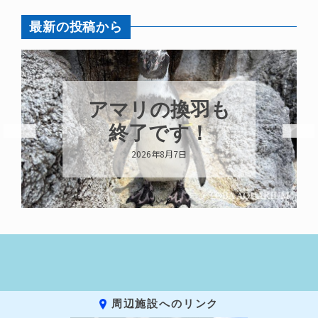
最新の投稿から
換羽も
トビウオ幼魚展
す！
示中！
2026年8月6日
周辺施設へのリンク