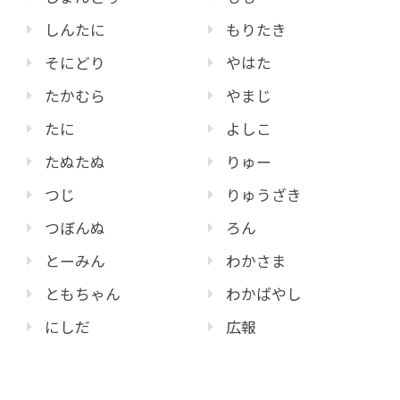
しんたに
もりたき
そにどり
やはた
たかむら
やまじ
たに
よしこ
たぬたぬ
りゅー
つじ
りゅうざき
つぼんぬ
ろん
とーみん
わかさま
ともちゃん
わかばやし
にしだ
広報