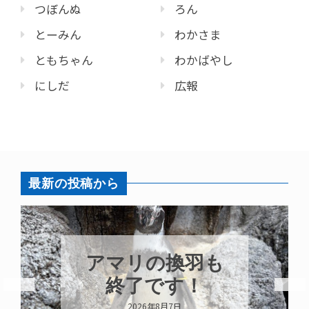
つぼんぬ
ろん
とーみん
わかさま
ともちゃん
わかばやし
にしだ
広報
最新の投稿から
アマリの換羽も
終了です！
2026年8月7日