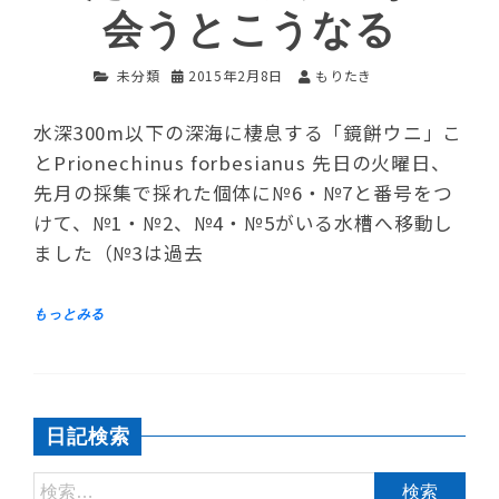
会うとこうなる
未分類
2015年2月8日
もりたき
水深300m以下の深海に棲息する「鏡餅ウニ」こ
とPrionechinus forbesianus 先日の火曜日、
先月の採集で採れた個体に№6・№7と番号をつ
けて、№1・№2、№4・№5がいる水槽へ移動し
ました（№3は過去
日記検索