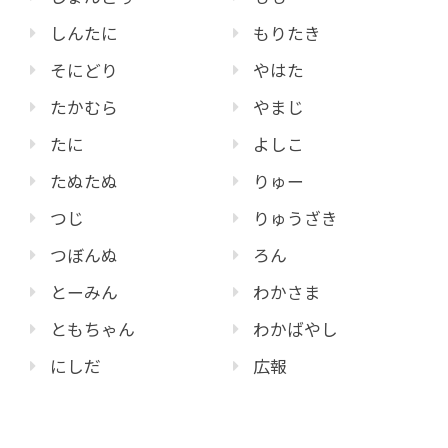
しんたに
もりたき
そにどり
やはた
たかむら
やまじ
たに
よしこ
たぬたぬ
りゅー
つじ
りゅうざき
つぼんぬ
ろん
とーみん
わかさま
ともちゃん
わかばやし
にしだ
広報