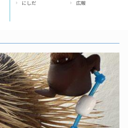
にしだ
広報