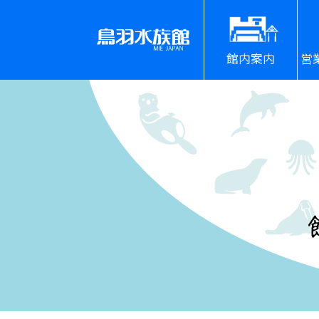
館内案内
営