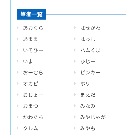
筆者一覧
あおくら
はせがわ
あまま
はっし
いそぴー
ハムくま
いま
ひじー
おーむら
ピンキー
オカピ
ホリ
おじょー
まえだ
おまつ
みなみ
かわぐち
みやじゃが
クルム
みやも