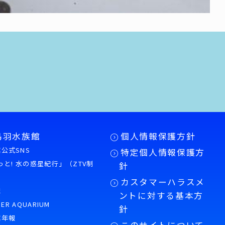
鳥羽水族館
個人情報保護方針
公式SNS
特定個人情報保護方
もっと! 水の惑星紀行」（ZTV制
針
カスタマーハラスメ
誌
ントに対する基本方
PER AQUARIUM
針
館年報