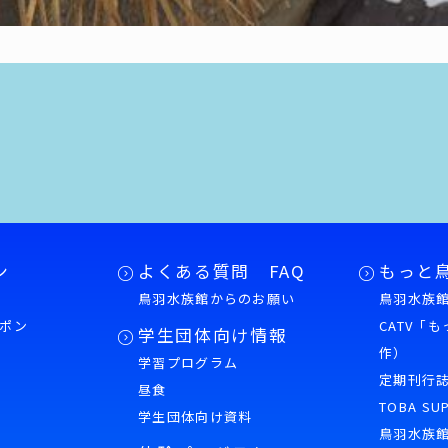
ン
よくある質問 FAQ
もっと
鳥羽水族館からのお願い
鳥羽水族館
ポン
CATV「
学生団体向け情報
作）
学習プログラム
様
定期刊行
昼食
TOBA SU
学生団体向け資料
鳥羽水族