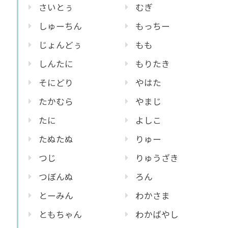
さいとぅ
むぎ
しゅーちん
もっちー
じょんどぅ
もも
しんたに
もりたき
そにどり
やはた
たかむら
やまじ
たに
よしこ
たぬたぬ
りゅー
つじ
りゅうざき
つぼんぬ
ろん
とーみん
わかさま
ともちゃん
わかばやし