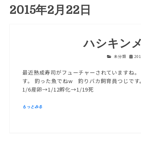
2015年2月22日
ハシキン
未分類
20
最近熟成寿司がフューチャーされていますね。
す。 釣った魚でねw 釣りバカ飼育員つじです
1/6産卵→1/12孵化→1/19死