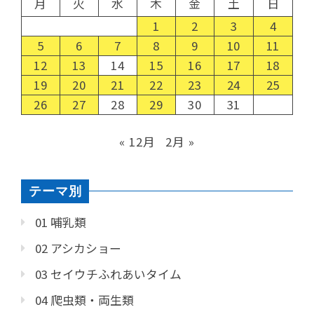
月
火
水
木
金
土
日
1
2
3
4
5
6
7
8
9
10
11
12
13
14
15
16
17
18
19
20
21
22
23
24
25
26
27
28
29
30
31
« 12月
2月 »
テーマ別
01 哺乳類
02 アシカショー
03 セイウチふれあいタイム
04 爬虫類・両生類