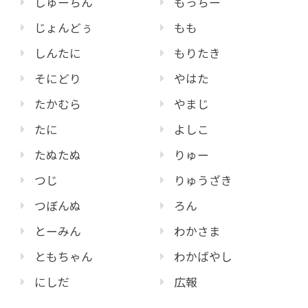
しゅーちん
もっちー
じょんどぅ
もも
しんたに
もりたき
そにどり
やはた
たかむら
やまじ
たに
よしこ
たぬたぬ
りゅー
つじ
りゅうざき
つぼんぬ
ろん
とーみん
わかさま
ともちゃん
わかばやし
にしだ
広報