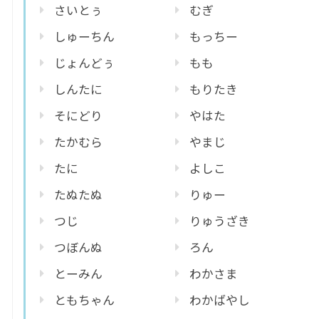
さいとぅ
むぎ
しゅーちん
もっちー
じょんどぅ
もも
しんたに
もりたき
そにどり
やはた
たかむら
やまじ
たに
よしこ
たぬたぬ
りゅー
つじ
りゅうざき
つぼんぬ
ろん
とーみん
わかさま
ともちゃん
わかばやし