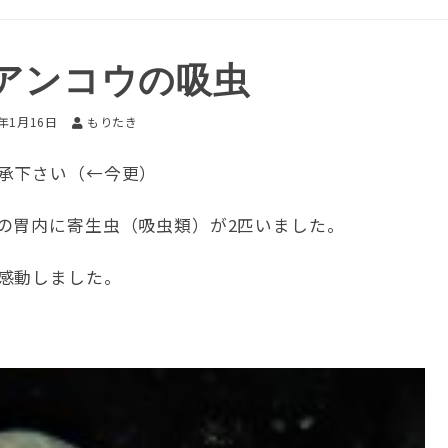
アンコウの吸虫
5年1月16日
もりたき
承下さい（←今更）
の胃内に寄生虫（吸虫類）が2匹いました。
感動しました。