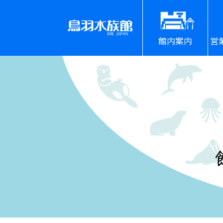
館内案内
営