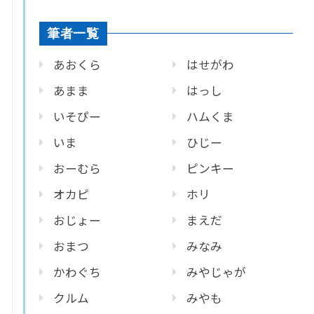
筆者一覧
あおくら
はせがわ
あまま
はっし
いそぴー
ハムくま
いま
ひじー
おーむら
ピンキー
オカピ
ホリ
おじょー
まえだ
おまつ
みなみ
かわぐち
みやじゃが
クルム
みやも