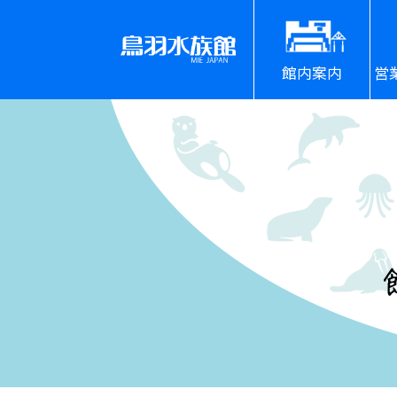
館内案内
営