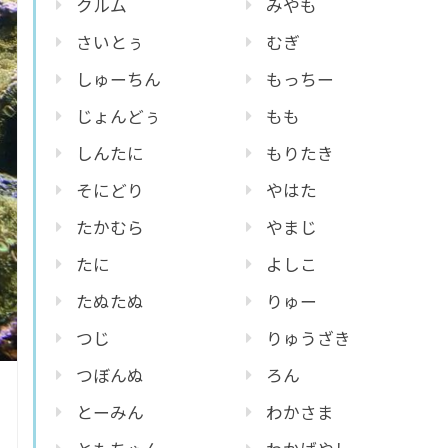
クルム
みやも
さいとぅ
むぎ
しゅーちん
もっちー
じょんどぅ
もも
しんたに
もりたき
そにどり
やはた
たかむら
やまじ
たに
よしこ
たぬたぬ
りゅー
つじ
りゅうざき
つぼんぬ
ろん
とーみん
わかさま