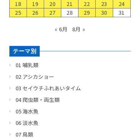
18
19
20
21
22
23
24
25
26
27
28
29
30
31
« 6月
8月 »
テーマ別
01 哺乳類
02 アシカショー
03 セイウチふれあいタイム
04 爬虫類・両生類
05 海水魚
06 淡水魚
07 鳥類