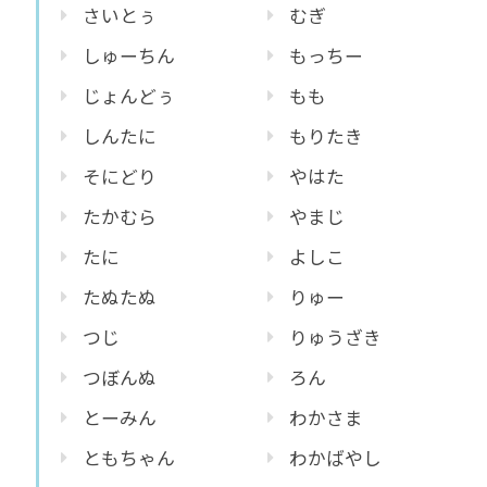
さいとぅ
むぎ
しゅーちん
もっちー
じょんどぅ
もも
しんたに
もりたき
そにどり
やはた
たかむら
やまじ
たに
よしこ
たぬたぬ
りゅー
つじ
りゅうざき
つぼんぬ
ろん
とーみん
わかさま
ともちゃん
わかばやし