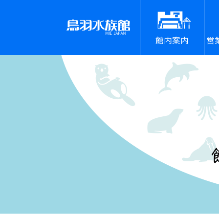
館内案内
営