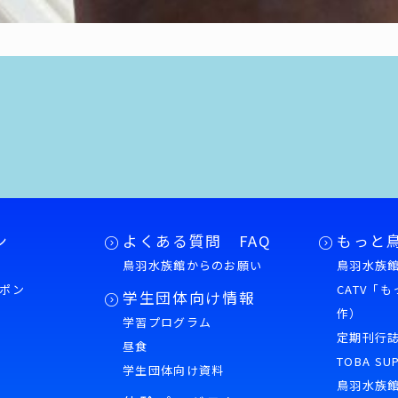
ン
よくある質問 FAQ
もっと
鳥羽水族館からのお願い
鳥羽水族館
ポン
CATV「
学生団体向け情報
作）
学習プログラム
様
定期刊行
昼食
TOBA SU
学生団体向け資料
鳥羽水族