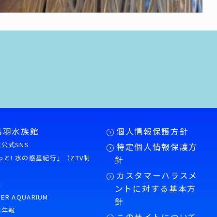
鳥羽水族館
個人情報保護方針
公式SNS
特定個人情報保護方
もっと! 水の惑星紀行」（ZTV制
針
カスタマーハラスメ
誌
ントに対する基本方
PER AQUARIUM
針
館年報