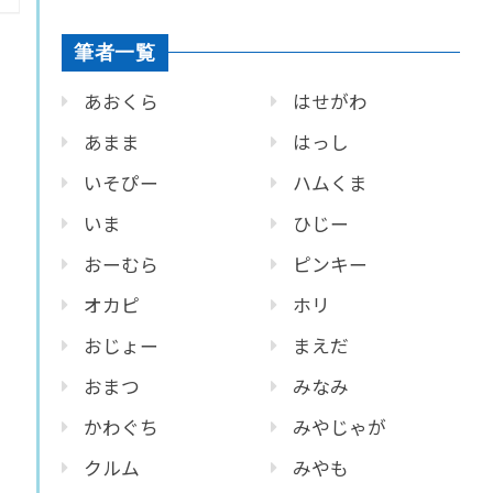
筆者一覧
あおくら
はせがわ
あまま
はっし
いそぴー
ハムくま
いま
ひじー
おーむら
ピンキー
オカピ
ホリ
おじょー
まえだ
おまつ
みなみ
かわぐち
みやじゃが
クルム
みやも