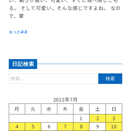
る。 そして可愛い。そんな感じですよね。 なの
で、掌
日記検索
2022年7月
月
火
水
木
金
土
日
1
2
3
4
5
6
7
8
9
10