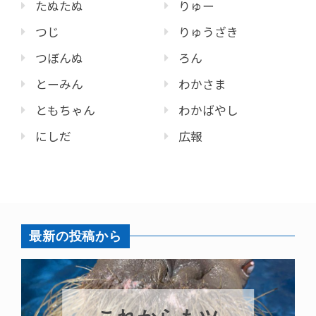
たぬたぬ
りゅー
つじ
りゅうざき
つぼんぬ
ろん
とーみん
わかさま
ともちゃん
わかばやし
にしだ
広報
最新の投稿から