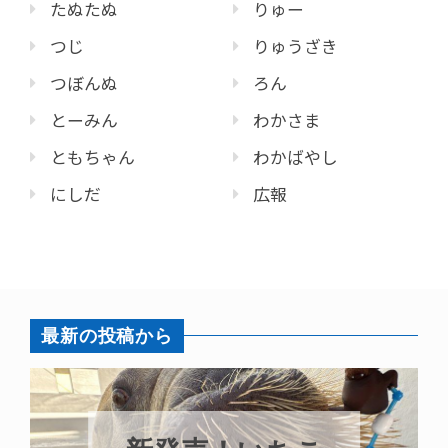
たぬたぬ
りゅー
つじ
りゅうざき
つぼんぬ
ろん
とーみん
わかさま
ともちゃん
わかばやし
にしだ
広報
最新の投稿から