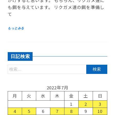
かけすると思います。 もちろん、リクガメ達に
も餌を与えています。 リクガメ達の餌を準備し
て
日記検索
2022年7月
月
火
水
木
金
土
日
1
2
3
4
5
6
7
8
9
10