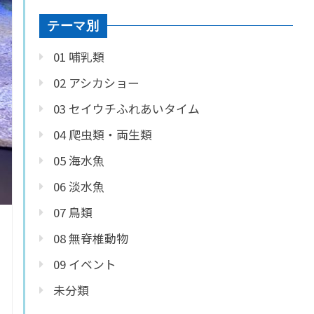
テーマ別
01 哺乳類
02 アシカショー
03 セイウチふれあいタイム
04 爬虫類・両生類
05 海水魚
06 淡水魚
07 鳥類
08 無脊椎動物
09 イベント
未分類