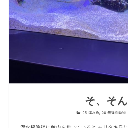
そ、そん
05 海水魚
,
08 無脊椎動物
潜水掃除後に館内を歩いていると モリタキ氏