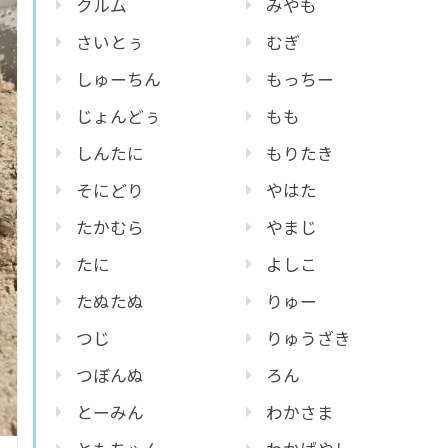
クルム
みやも
さいとぅ
むぎ
しゅーちん
もっちー
じょんどぅ
もも
しんたに
もりたき
そにどり
やはた
たかむら
やまじ
たに
よしこ
たぬたぬ
りゅー
つじ
りゅうざき
つぼんぬ
ろん
とーみん
わかさま