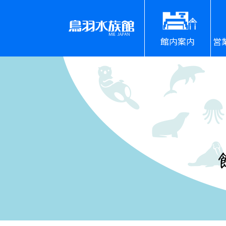
館内案内
営