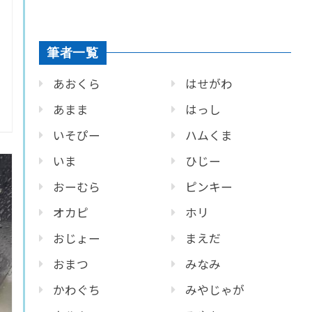
筆者一覧
あおくら
はせがわ
あまま
はっし
いそぴー
ハムくま
いま
ひじー
おーむら
ピンキー
オカピ
ホリ
おじょー
まえだ
おまつ
みなみ
かわぐち
みやじゃが