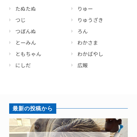
たぬたぬ
りゅー
つじ
りゅうざき
つぼんぬ
ろん
とーみん
わかさま
ともちゃん
わかばやし
にしだ
広報
最新の投稿から