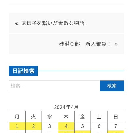
遺伝子を繋いだ素敵な物語。
砂潜り部 新入部員！
日記検索
2024年4月
月
火
水
木
金
土
日
1
2
3
4
5
6
7