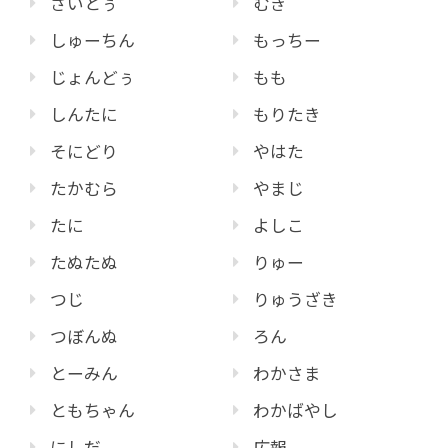
さいとぅ
むぎ
しゅーちん
もっちー
じょんどぅ
もも
しんたに
もりたき
そにどり
やはた
たかむら
やまじ
たに
よしこ
たぬたぬ
りゅー
つじ
りゅうざき
つぼんぬ
ろん
とーみん
わかさま
ともちゃん
わかばやし
にしだ
広報