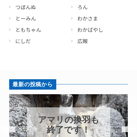
つぼんぬ
ろん
とーみん
わかさま
ともちゃん
わかばやし
にしだ
広報
最新の投稿から
アマリの換羽も
終了です！