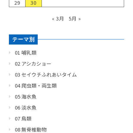
29
30
« 3月
5月 »
テーマ別
01 哺乳類
02 アシカショー
03 セイウチふれあいタイム
04 爬虫類・両生類
05 海水魚
06 淡水魚
07 鳥類
08 無脊椎動物