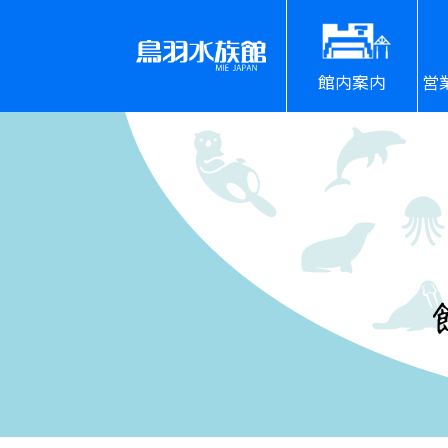
館内案内
営