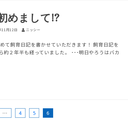
初めまして!?
年11月12日
ニッシー
初めて飼育日記を書かせていただきます！ 飼育日記を
約２年半も経っていました。 ･･･明日やろうはバカ
…
4
5
6