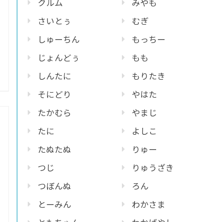
クルム
みやも
さいとぅ
むぎ
しゅーちん
もっちー
じょんどぅ
もも
しんたに
もりたき
そにどり
やはた
たかむら
やまじ
たに
よしこ
たぬたぬ
りゅー
つじ
りゅうざき
つぼんぬ
ろん
とーみん
わかさま