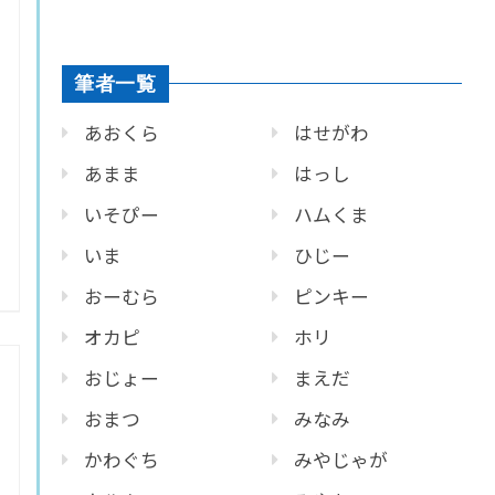
筆者一覧
あおくら
はせがわ
あまま
はっし
いそぴー
ハムくま
いま
ひじー
おーむら
ピンキー
オカピ
ホリ
おじょー
まえだ
おまつ
みなみ
かわぐち
みやじゃが