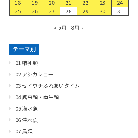
18
19
20
21
22
23
24
25
26
27
28
29
30
31
« 6月
8月 »
テーマ別
01 哺乳類
02 アシカショー
03 セイウチふれあいタイム
04 爬虫類・両生類
05 海水魚
06 淡水魚
07 鳥類