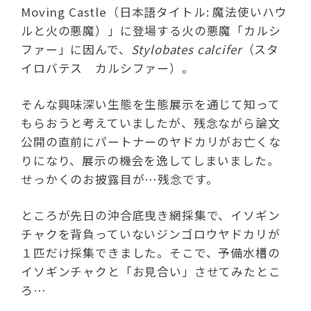
Moving Castle（日本語タイトル: 魔法使いハウ
ルと火の悪魔）」に登場する火の悪魔「カルシ
ファー」に因んで、
Stylobates calcifer
（スタ
イロバテス カルシファー）。
そんな興味深い生態を生態展示を通じて知って
もらおうと考えていましたが、残念ながら論文
公開の直前にパートナーのヤドカリがお亡くな
りになり、展示の機会を逸してしまいました。
せっかくのお披露目が…残念です。
ところが先日の沖合底曳き網採集で、イソギン
チャクを背負っていないジンゴロウヤドカリが
１匹だけ採集できました。そこで、予備水槽の
イソギンチャクと「お見合い」させてみたとこ
ろ…