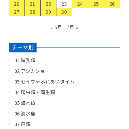
20
21
22
23
24
25
26
27
28
29
30
« 5月
7月 »
テーマ別
01 哺乳類
02 アシカショー
03 セイウチふれあいタイム
04 爬虫類・両生類
05 海水魚
06 淡水魚
07 鳥類