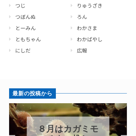
つじ
りゅうざき
つぼんぬ
ろん
とーみん
わかさま
ともちゃん
わかばやし
にしだ
広報
最新の投稿から
モ
新発売！いちこ