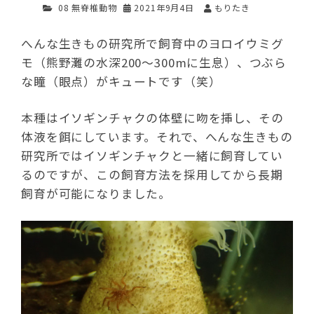
08 無脊椎動物
2021年9月4日
もりたき
へんな生きもの研究所で飼育中のヨロイウミグ
モ（熊野灘の水深200～300mに生息）、つぶら
な瞳（眼点）がキュートです（笑）
本種はイソギンチャクの体壁に吻を挿し、その
体液を餌にしています。それで、へんな生きもの
研究所ではイソギンチャクと一緒に飼育してい
るのですが、この飼育方法を採用してから長期
飼育が可能になりました。