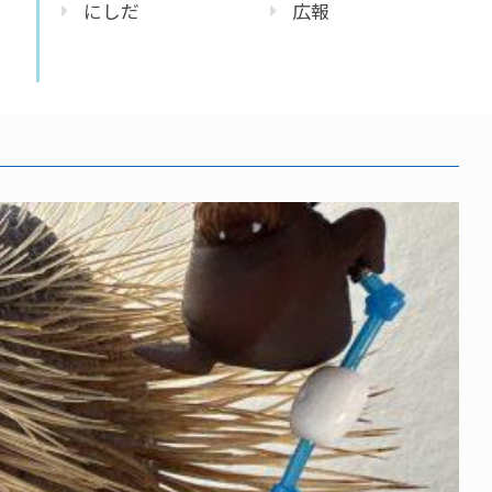
にしだ
広報