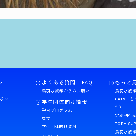
ン
よくある質問 FAQ
もっと
鳥羽水族館からのお願い
鳥羽水族館
ポン
CATV「
学生団体向け情報
作）
学習プログラム
様
定期刊行
昼食
TOBA SU
学生団体向け資料
鳥羽水族