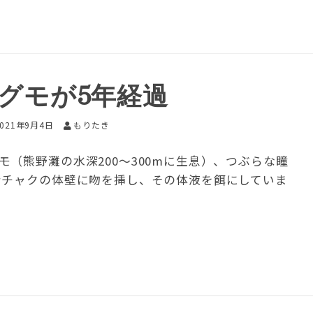
グモが5年経過
2021年9月4日
もりたき
（熊野灘の水深200～300mに生息）、つぶらな瞳
ンチャクの体壁に吻を挿し、その体液を餌にしていま