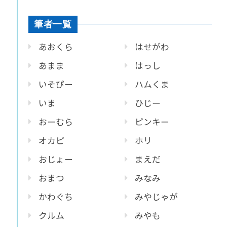
筆者一覧
あおくら
はせがわ
あまま
はっし
いそぴー
ハムくま
いま
ひじー
おーむら
ピンキー
オカピ
ホリ
おじょー
まえだ
おまつ
みなみ
かわぐち
みやじゃが
クルム
みやも