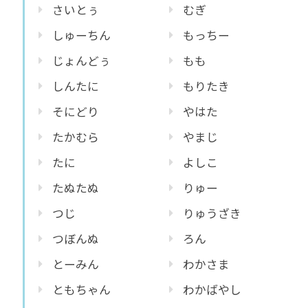
さいとぅ
むぎ
しゅーちん
もっちー
じょんどぅ
もも
しんたに
もりたき
そにどり
やはた
たかむら
やまじ
たに
よしこ
たぬたぬ
りゅー
つじ
りゅうざき
つぼんぬ
ろん
とーみん
わかさま
ともちゃん
わかばやし