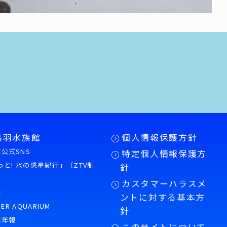
鳥羽水族館
個人情報保護方針
公式SNS
特定個人情報保護方
もっと! 水の惑星紀行」（ZTV制
針
カスタマーハラスメ
誌
ントに対する基本方
PER AQUARIUM
針
館年報