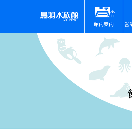
館内案内
営