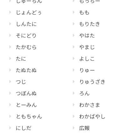
しゅーちん
もっちー
じょんどぅ
もも
しんたに
もりたき
そにどり
やはた
たかむら
やまじ
たに
よしこ
たぬたぬ
りゅー
つじ
りゅうざき
つぼんぬ
ろん
とーみん
わかさま
ともちゃん
わかばやし
にしだ
広報