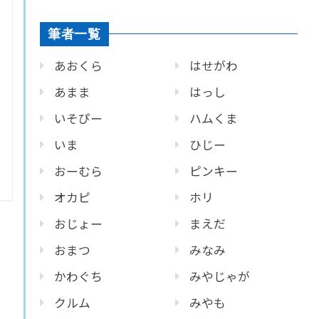
筆者一覧
あおくら
はせがわ
あまま
はっし
いそぴー
ハムくま
いま
ひじー
おーむら
ピンキー
オカピ
ホリ
おじょー
まえだ
おまつ
みなみ
かわぐち
みやじゃが
クルム
みやも