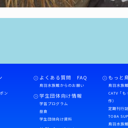
ン
よくある質問 FAQ
もっと
鳥羽水族館からのお願い
鳥羽水族館
ポン
CATV「
学生団体向け情報
作）
学習プログラム
様
定期刊行
昼食
TOBA SU
学生団体向け資料
鳥羽水族