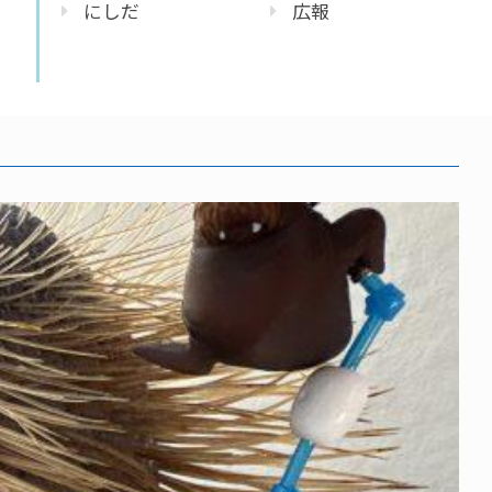
にしだ
広報