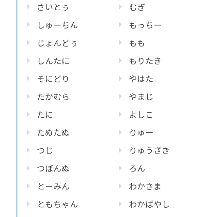
さいとぅ
むぎ
しゅーちん
もっちー
じょんどぅ
もも
しんたに
もりたき
そにどり
やはた
たかむら
やまじ
たに
よしこ
たぬたぬ
りゅー
つじ
りゅうざき
つぼんぬ
ろん
とーみん
わかさま
ともちゃん
わかばやし