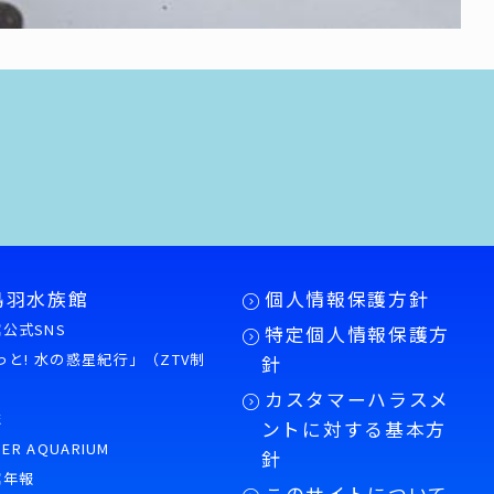
鳥羽水族館
個人情報保護方針
公式SNS
特定個人情報保護方
もっと! 水の惑星紀行」（ZTV制
針
カスタマーハラスメ
誌
ントに対する基本方
PER AQUARIUM
針
館年報