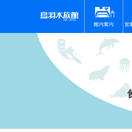
館内案内
営