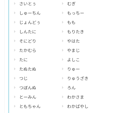
さいとぅ
むぎ
しゅーちん
もっちー
じょんどぅ
もも
しんたに
もりたき
そにどり
やはた
たかむら
やまじ
たに
よしこ
たぬたぬ
りゅー
つじ
りゅうざき
つぼんぬ
ろん
とーみん
わかさま
ともちゃん
わかばやし