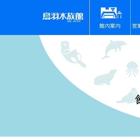
館内案内
営