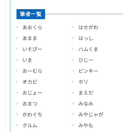
筆者一覧
あおくら
はせがわ
あまま
はっし
いそぴー
ハムくま
いま
ひじー
おーむら
ピンキー
オカピ
ホリ
おじょー
まえだ
おまつ
みなみ
かわぐち
みやじゃが
クルム
みやも