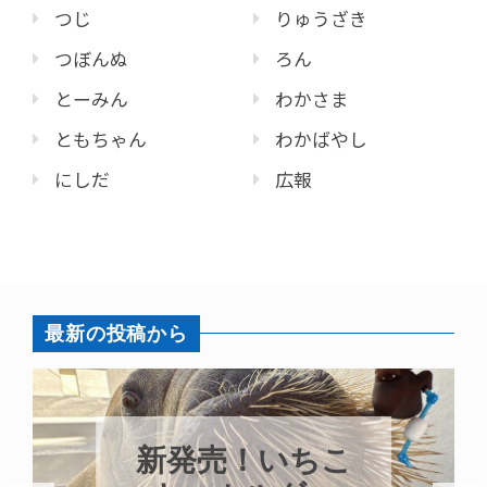
つじ
りゅうざき
つぼんぬ
ろん
とーみん
わかさま
ともちゃん
わかばやし
にしだ
広報
最新の投稿から
パラ
新発売！いちこ
ガイ