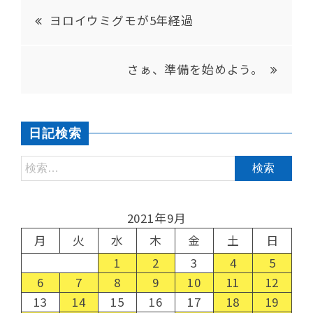
ヨロイウミグモが5年経過
さぁ、準備を始めよう。
日記検索
2021年9月
月
火
水
木
金
土
日
1
2
3
4
5
6
7
8
9
10
11
12
13
14
15
16
17
18
19