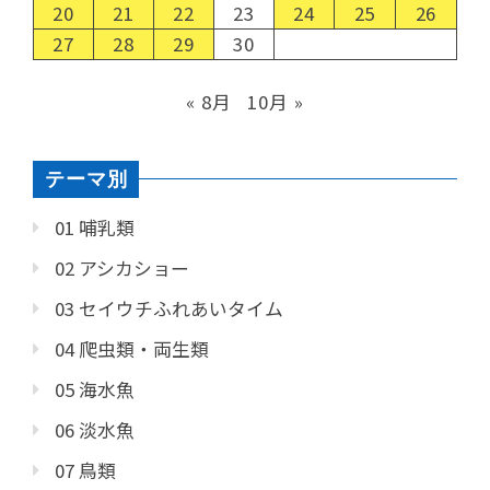
20
21
22
23
24
25
26
27
28
29
30
« 8月
10月 »
テーマ別
01 哺乳類
02 アシカショー
03 セイウチふれあいタイム
04 爬虫類・両生類
05 海水魚
06 淡水魚
07 鳥類