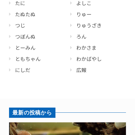
たに
よしこ
たぬたぬ
りゅー
つじ
りゅうざき
つぼんぬ
ろん
とーみん
わかさま
ともちゃん
わかばやし
にしだ
広報
最新の投稿から