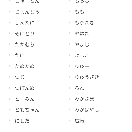
しゅーちん
もっちー
じょんどぅ
もも
しんたに
もりたき
そにどり
やはた
たかむら
やまじ
たに
よしこ
たぬたぬ
りゅー
つじ
りゅうざき
つぼんぬ
ろん
とーみん
わかさま
ともちゃん
わかばやし
にしだ
広報