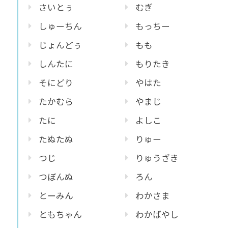
さいとぅ
むぎ
しゅーちん
もっちー
じょんどぅ
もも
しんたに
もりたき
そにどり
やはた
たかむら
やまじ
たに
よしこ
たぬたぬ
りゅー
つじ
りゅうざき
つぼんぬ
ろん
とーみん
わかさま
ともちゃん
わかばやし