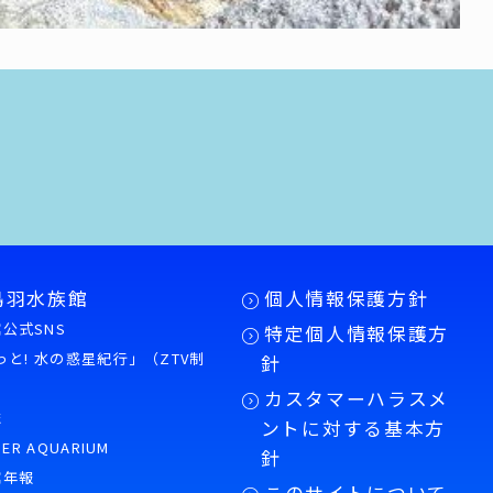
鳥羽水族館
個人情報保護方針
公式SNS
特定個人情報保護方
もっと! 水の惑星紀行」（ZTV制
針
カスタマーハラスメ
誌
ントに対する基本方
PER AQUARIUM
針
館年報