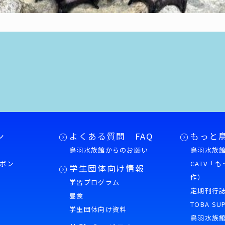
ン
よくある質問 FAQ
もっと
鳥羽水族館からのお願い
鳥羽水族館
ポン
CATV「
学生団体向け情報
作）
学習プログラム
様
定期刊行
昼食
TOBA SU
学生団体向け資料
鳥羽水族