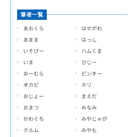
筆者一覧
あおくら
はせがわ
あまま
はっし
いそぴー
ハムくま
いま
ひじー
おーむら
ピンキー
オカピ
ホリ
おじょー
まえだ
おまつ
みなみ
かわぐち
みやじゃが
クルム
みやも