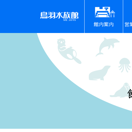
館内案内
営