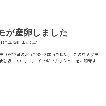
モが産卵しました
017年12月2日
もりたき
（熊野灘の水深200～300mで採集） このウミグモ
液を吸っています。 イソギンチャクと一緒に飼育す