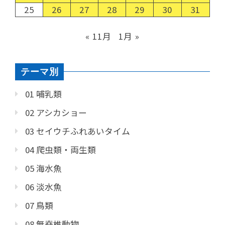
25
26
27
28
29
30
31
« 11月
1月 »
テーマ別
01 哺乳類
02 アシカショー
03 セイウチふれあいタイム
04 爬虫類・両生類
05 海水魚
06 淡水魚
07 鳥類
08 無脊椎動物