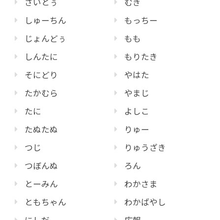
さいとぅ
むぎ
しゅーちん
もっちー
じょんどぅ
もも
しんたに
もりたき
そにどり
やはた
たかむら
やまじ
たに
よしこ
たぬたぬ
りゅー
つじ
りゅうざき
つぼんぬ
ろん
とーみん
わかさま
ともちゃん
わかばやし
にしだ
広報