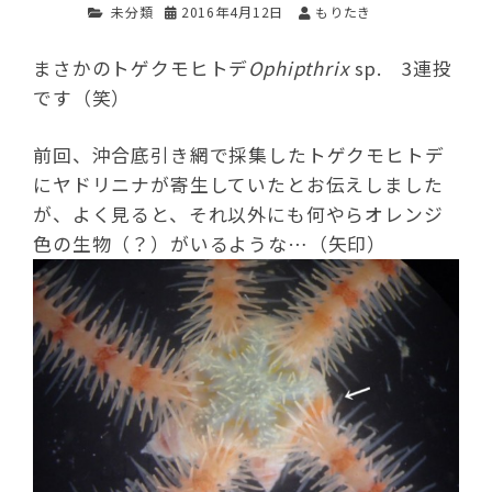
未分類
2016年4月12日
もりたき
まさかのトゲクモヒトデ
Ophipthrix
sp. 3連投
です（笑）
前回、沖合底引き網で採集したトゲクモヒトデ
にヤドリニナが寄生していたとお伝えしました
が、よく見ると、それ以外にも何やらオレンジ
色の生物（？）がいるような…（矢印）