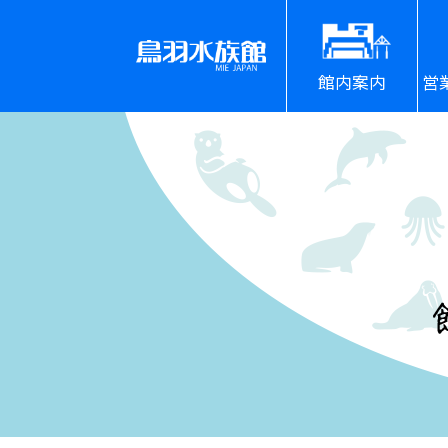
館内案内
営