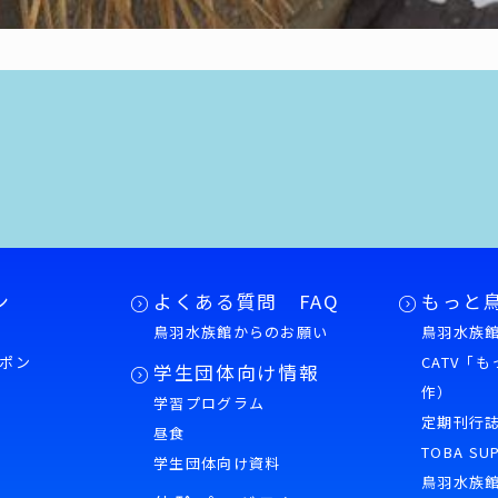
ン
よくある質問 FAQ
もっと
鳥羽水族館からのお願い
鳥羽水族館
ポン
CATV「
学生団体向け情報
作）
学習プログラム
様
定期刊行
昼食
TOBA SU
学生団体向け資料
鳥羽水族