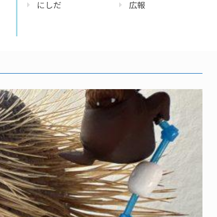
にしだ
広報