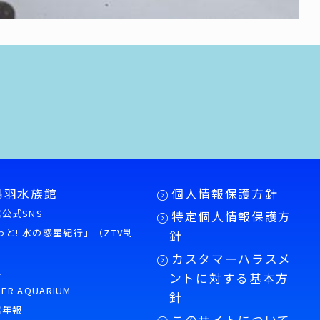
鳥羽水族館
個人情報保護方針
公式SNS
特定個人情報保護方
もっと! 水の惑星紀行」（ZTV制
針
カスタマーハラスメ
誌
ントに対する基本方
PER AQUARIUM
針
館年報