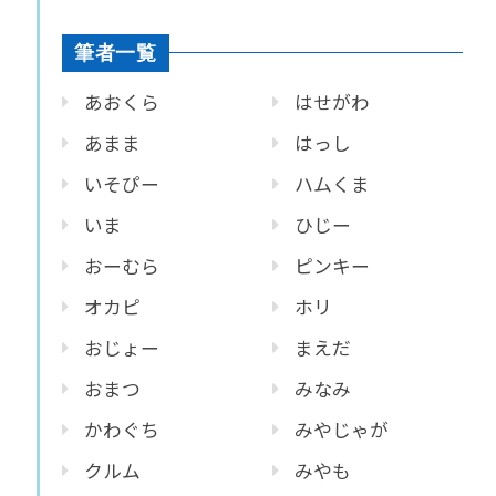
筆者一覧
あおくら
はせがわ
あまま
はっし
いそぴー
ハムくま
いま
ひじー
おーむら
ピンキー
オカピ
ホリ
おじょー
まえだ
おまつ
みなみ
かわぐち
みやじゃが
クルム
みやも