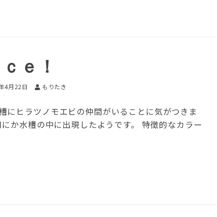
ａｃｅ！
6年4月22日
もりたき
槽にヒラツノモエビの仲間がいることに気がつきま
間にか水槽の中に出現したようです。 特徴的なカラー