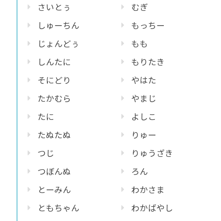
さいとぅ
むぎ
しゅーちん
もっちー
じょんどぅ
もも
しんたに
もりたき
そにどり
やはた
たかむら
やまじ
たに
よしこ
たぬたぬ
りゅー
つじ
りゅうざき
つぼんぬ
ろん
とーみん
わかさま
ともちゃん
わかばやし