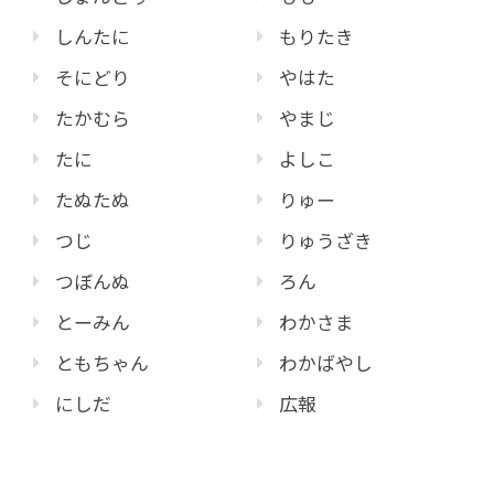
しんたに
もりたき
そにどり
やはた
たかむら
やまじ
たに
よしこ
たぬたぬ
りゅー
つじ
りゅうざき
つぼんぬ
ろん
とーみん
わかさま
ともちゃん
わかばやし
にしだ
広報