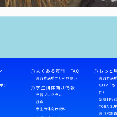
ン
よくある質問 FAQ
もっと
鳥羽水族館からのお願い
鳥羽水族館
ポン
CATV「
学生団体向け情報
作）
学習プログラム
様
定期刊行
昼食
TOBA SU
学生団体向け資料
鳥羽水族