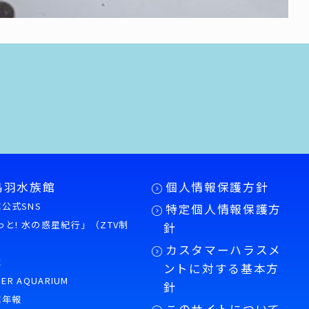
鳥羽水族館
個人情報保護方針
公式SNS
特定個人情報保護方
もっと! 水の惑星紀行」（ZTV制
針
カスタマーハラスメ
誌
ントに対する基本方
PER AQUARIUM
針
館年報