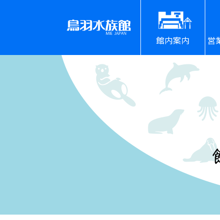
館内案内
営