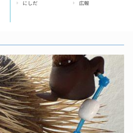
にしだ
広報