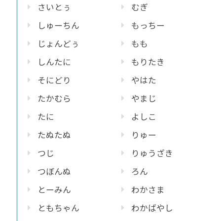
さいとぅ
むぎ
しゅーちん
もっちー
じょんどぅ
もも
しんたに
もりたき
そにどり
やはた
たかむら
やまじ
たに
よしこ
たぬたぬ
りゅー
つじ
りゅうざき
つぼんぬ
ろん
とーみん
わかさま
ともちゃん
わかばやし