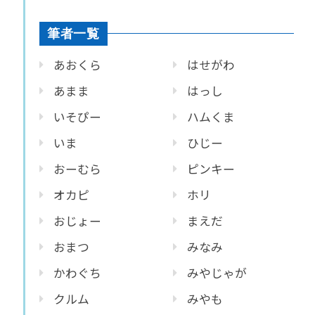
筆者一覧
あおくら
はせがわ
あまま
はっし
いそぴー
ハムくま
いま
ひじー
おーむら
ピンキー
オカピ
ホリ
おじょー
まえだ
おまつ
みなみ
かわぐち
みやじゃが
クルム
みやも