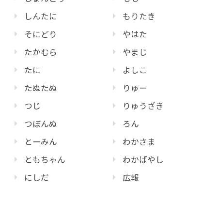
しんたに
もりたき
そにどり
やはた
たかむら
やまじ
たに
よしこ
たぬたぬ
りゅー
つじ
りゅうざき
つぼんぬ
ろん
とーみん
わかさま
ともちゃん
わかばやし
にしだ
広報