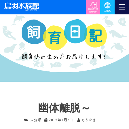
幽体離脱～
未分類
2015年1月6日
もりたき