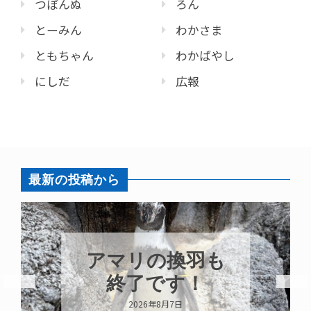
つぼんぬ
ろん
とーみん
わかさま
ともちゃん
わかばやし
にしだ
広報
最新の投稿から
トビウオ幼魚展
示中！
2026年8月6日