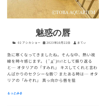
魅惑の唇
02 アシカショー
2023年10月22日
まてぃ
急に寒くなってきましたね。そんな中、熱い視
線を時々感じます。 ( ﾟдﾟ)ﾊｯ!として振り返る
と… オタリアの「すみれ」 キスしてくれと言わ
んばかりのセクシーな唇♡ またある時は… オタ
リアの「みぞれ」 真っ向から唇を狙