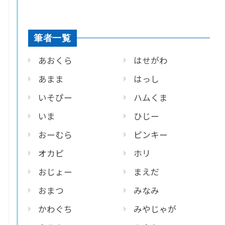
筆者一覧
あおくら
はせがわ
あまま
はっし
いそぴー
ハムくま
いま
ひじー
おーむら
ピンキー
オカピ
ホリ
おじょー
まえだ
おまつ
みなみ
かわぐち
みやじゃが