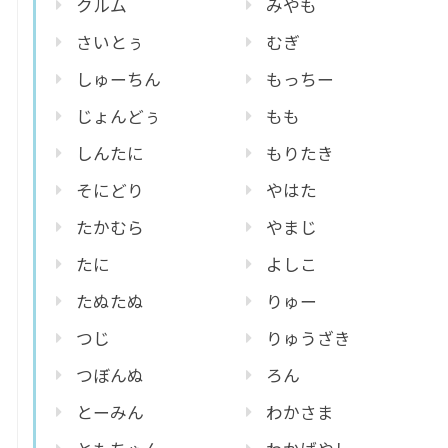
クルム
みやも
さいとぅ
むぎ
しゅーちん
もっちー
じょんどぅ
もも
しんたに
もりたき
そにどり
やはた
たかむら
やまじ
たに
よしこ
たぬたぬ
りゅー
つじ
りゅうざき
つぼんぬ
ろん
とーみん
わかさま