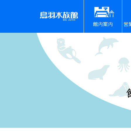
館内案内
営