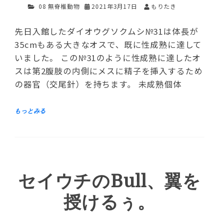
08 無脊椎動物
2021年3月17日
もりたき
先日入館したダイオウグソクムシ№31は体長が
35cmもある大きなオスで、既に性成熟に達して
いました。 この№31のように性成熟に達したオ
スは第2腹肢の内側にメスに精子を挿入するため
の器官（交尾針）を持ちます。 未成熟個体
セイウチのBull、翼を
授けるぅ。