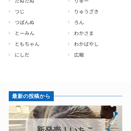
たぬたぬ
りゅー
つじ
りゅうざき
つぼんぬ
ろん
とーみん
わかさま
ともちゃん
わかばやし
にしだ
広報
最新の投稿から
パラオオウム
いちこ