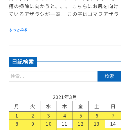
槽の掃除に向かうと、、、 こちらにお尻を向け
ているアザラシが一頭。 この子はゴマフアザラ
日記検索
2021年3月
月
火
水
木
金
土
日
1
2
3
4
5
6
7
8
9
10
11
12
13
14