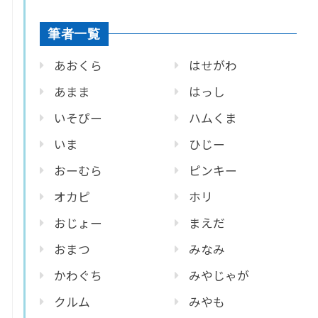
筆者一覧
あおくら
はせがわ
あまま
はっし
いそぴー
ハムくま
いま
ひじー
おーむら
ピンキー
オカピ
ホリ
おじょー
まえだ
おまつ
みなみ
かわぐち
みやじゃが
クルム
みやも