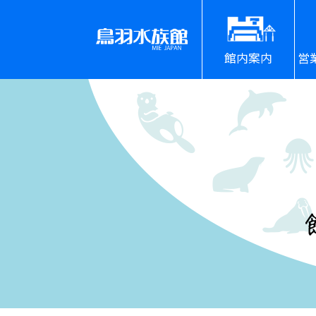
館内案内
営