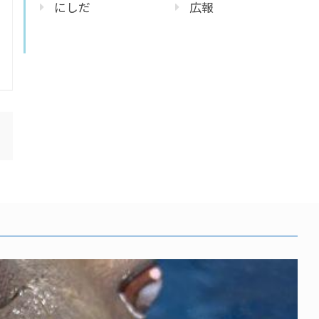
にしだ
広報