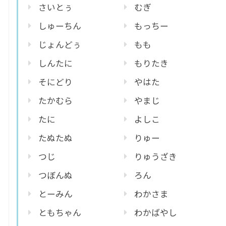
さいとぅ
むぎ
しゅーちん
もっちー
じょんどぅ
もも
しんたに
もりたき
そにどり
やはた
たかむら
やまじ
たに
よしこ
たぬたぬ
りゅー
つじ
りゅうざき
つぼんぬ
ろん
とーみん
わかさま
ともちゃん
わかばやし