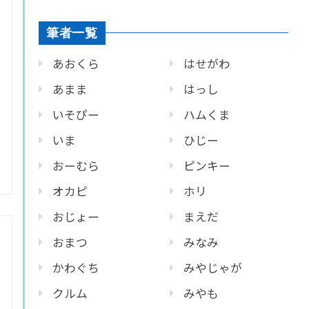
筆者一覧
あおくら
はせがわ
あまま
はっし
いそぴー
ハムくま
いま
ひじー
おーむら
ピンキー
オカピ
ホリ
おじょー
まえだ
おまつ
みなみ
かわぐち
みやじゃが
クルム
みやも