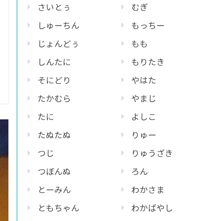
さいとぅ
むぎ
しゅーちん
もっちー
じょんどぅ
もも
しんたに
もりたき
そにどり
やはた
たかむら
やまじ
たに
よしこ
たぬたぬ
りゅー
つじ
りゅうざき
つぼんぬ
ろん
とーみん
わかさま
ともちゃん
わかばやし