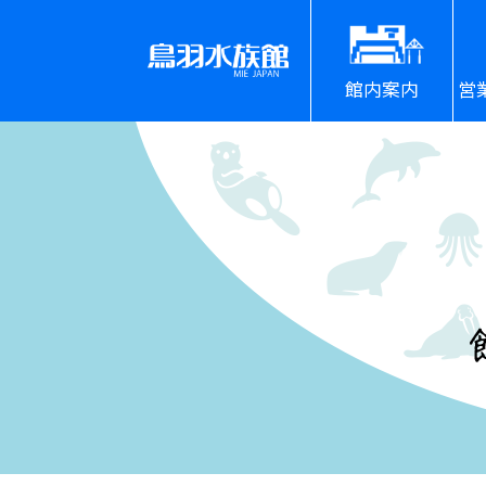
館内案内
営