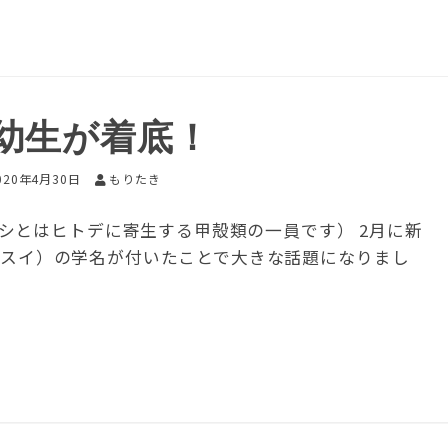
幼生が着底！
020年4月30日
もりたき
シとはヒトデに寄生する甲殻類の一員です） 2月に新
uii（トバスイ）の学名が付いたことで大きな話題になりまし