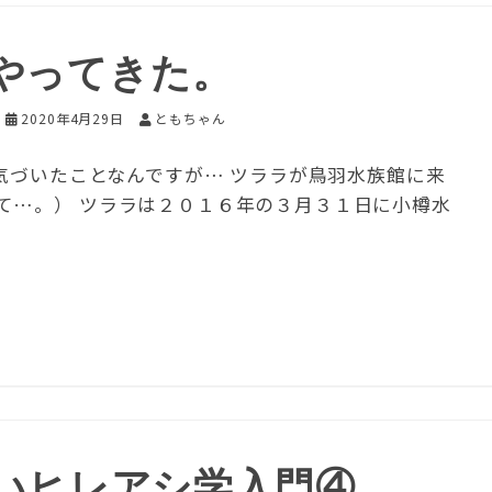
やってきた。
2020年4月29日
ともちゃん
気づいたことなんですが… ツララが鳥羽水族館に来
て…。） ツララは２０１６年の３月３１日に小樽水
いヒレアシ学入門④