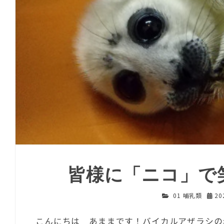
皆様に「ニコ」で
01 哺乳類
20
こんにちは あままです！バイカルアザラシの